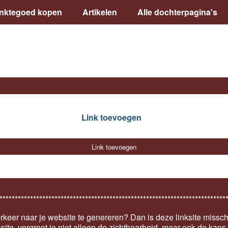
inktegoed kopen
Artikelen
Alle dochterpagina's
Link toevoegen
Link toevoegen
**************************************************************************
keer naar je website te genereren? Dan is deze linksite missch
ksite, vergroot je niet alleen de zichtbaarheid, maar ook de kan