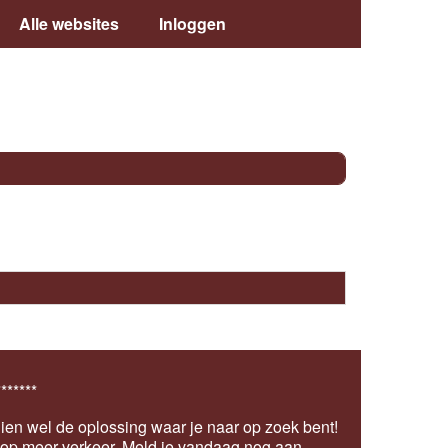
Alle websites
Inloggen
*******
ien wel de oplossing waar je naar op zoek bent!
s op meer verkeer.
Meld je vandaag nog aan